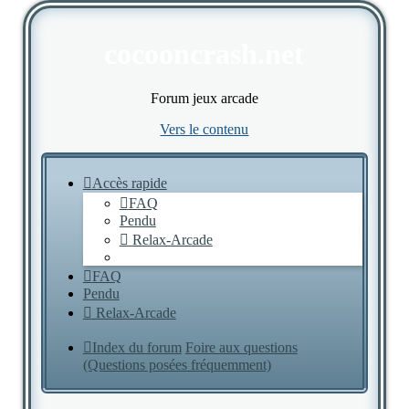
cocooncrash.net
Forum jeux arcade
Vers le contenu
Accès rapide
FAQ
Pendu
Relax-Arcade
FAQ
Pendu
Relax-Arcade
Index du forum
Foire aux questions
(Questions posées fréquemment)