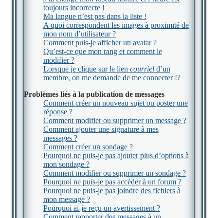
toujours incorrecte !
Ma langue n’est pas dans la liste !
A quoi correspondent les images à proximité de
mon nom d’utilisateur ?
Comment puis-je afficher un avatar ?
Qu’est-ce que mon rang et comment le
modifier ?
Lorsque je clique sur le lien
courriel
d’un
membre, on me demande de me connecter !?
Problèmes liés à la publication de messages
Comment créer un nouveau sujet ou poster une
réponse ?
Comment modifier ou supprimer un message ?
Comment ajouter une signature à mes
messages ?
Comment créer un sondage ?
Pourquoi ne puis-je pas ajouter plus d’options à
mon sondage ?
Comment modifier ou supprimer un sondage ?
Pourquoi ne puis-je pas accéder à un forum ?
Pourquoi ne puis-je pas joindre des fichiers à
mon message ?
Pourquoi ai-je reçu un avertissement ?
Comment rapporter des messages à un