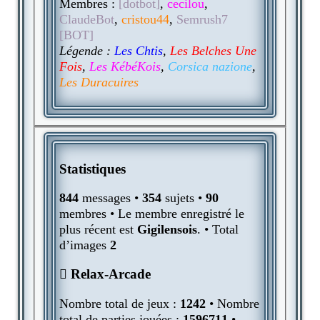
Membres :
[dotbot]
,
cecilou
,
ClaudeBot
,
cristou44
,
Semrush7
[BOT]
Légende :
Les Chtis
,
Les Belches Une
Fois
,
Les KébéKois
,
Corsica nazione
,
Les Duracuires
Statistiques
844
messages •
354
sujets •
90
membres • Le membre enregistré le
plus récent est
Gigilensois
. • Total
d’images
2
Relax-Arcade
Nombre total de jeux :
1242
• Nombre
total de parties jouées :
1596711
•