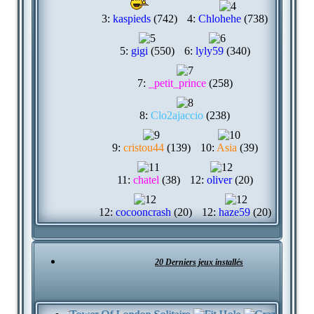
3:
kaspieds
(742)
4:
Chlohehe
(738)
5:
gigi
(550)
6:
lyly59
(340)
7:
_petit_prince
(258)
8:
Clo2ajaccio
(238)
9:
cristou44
(139)
10:
Asia
(39)
11:
chatel
(38)
12:
oliver
(20)
12:
cocooncrash
(20)
12:
haze59
(20)
20 Derniers jeux installés