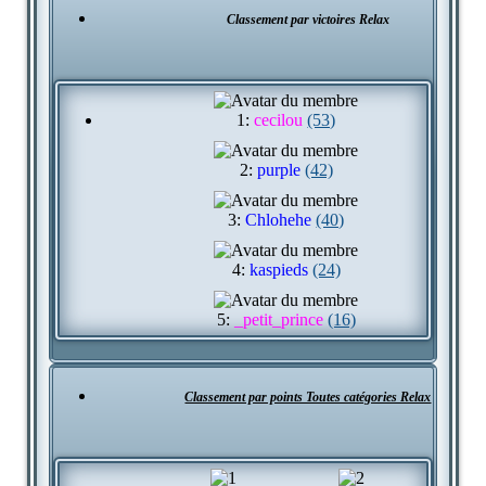
Classement par victoires Relax
1:
cecilou
(53)
2:
purple
(42)
3:
Chlohehe
(40)
4:
kaspieds
(24)
5:
_petit_prince
(16)
Classement par points Toutes catégories Relax