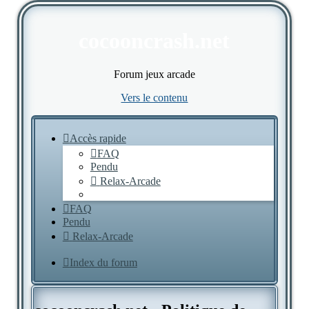
cocooncrash.net
Forum jeux arcade
Vers le contenu
Accès rapide
FAQ
Pendu
Relax-Arcade
FAQ
Pendu
Relax-Arcade
Index du forum