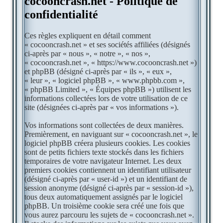
cocooncrash.net - Politique de
confidentialité
Ces règles expliquent en détail comment
« cocooncrash.net » et ses sociétés affiliées (désignés
ci-après par « nous », « notre », « nos »,
« cocooncrash.net », « https://www.cocooncrash.net »)
et phpBB (désigné ci-après par « ils », « eux »,
« leur », « logiciel phpBB », « www.phpbb.com »,
« phpBB Limited », « Équipes phpBB ») utilisent les
informations collectées lors de votre utilisation de ce
site (désignées ci-après par « vos informations »).
Vos informations sont collectées de deux manières.
Premièrement, en naviguant sur « cocooncrash.net », le
logiciel phpBB créera plusieurs cookies. Les cookies
sont de petits fichiers texte stockés dans les fichiers
temporaires de votre navigateur Internet. Les deux
premiers cookies contiennent un identifiant utilisateur
(désigné ci-après par « user-id ») et un identifiant de
session anonyme (désigné ci-après par « session-id »),
tous deux automatiquement assignés par le logiciel
phpBB. Un troisième cookie sera créé une fois que
vous aurez parcouru les sujets de « cocooncrash.net ».