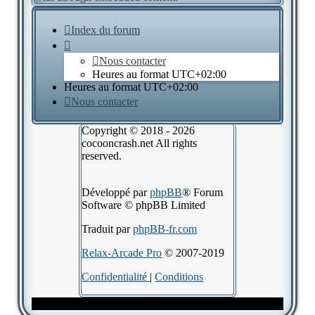
Index du forum
Nous contacter
Heures au format
UTC+02:00
Heures au format
UTC+02:00
Nous contacter
Copyright © 2018 - 2026
cocooncrash.net All rights
reserved.
Développé par
phpBB
® Forum
Software © phpBB Limited
Traduit par
phpBB-fr.com
Relax-Arcade Pro
© 2007-2019
Confidentialité
|
Conditions