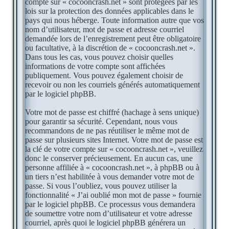
compte sur « cocooncrash.net » sont protégées par les
lois sur la protection des données applicables dans le
pays qui nous héberge. Toute information autre que vos
nom d’utilisateur, mot de passe et adresse courriel
demandée lors de l’enregistrement peut être obligatoire
ou facultative, à la discrétion de « cocooncrash.net ».
Dans tous les cas, vous pouvez choisir quelles
informations de votre compte sont affichées
publiquement. Vous pouvez également choisir de
recevoir ou non les courriels générés automatiquement
par le logiciel phpBB.
Votre mot de passe est chiffré (hachage à sens unique)
pour garantir sa sécurité. Cependant, nous vous
recommandons de ne pas réutiliser le même mot de
passe sur plusieurs sites Internet. Votre mot de passe est
la clé de votre compte sur « cocooncrash.net », veuillez
donc le conserver précieusement. En aucun cas, une
personne affiliée à « cocooncrash.net », à phpBB ou à
un tiers n’est habilitée à vous demander votre mot de
passe. Si vous l’oubliez, vous pouvez utiliser la
fonctionnalité « J’ai oublié mon mot de passe » fournie
par le logiciel phpBB. Ce processus vous demandera
de soumettre votre nom d’utilisateur et votre adresse
courriel, après quoi le logiciel phpBB générera un