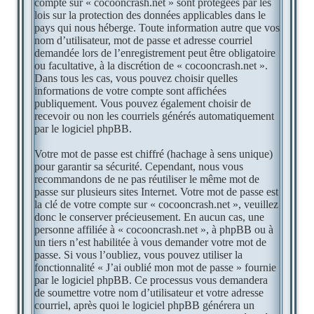
compte sur « cocooncrash.net » sont protégées par les
lois sur la protection des données applicables dans le
pays qui nous héberge. Toute information autre que vos
nom d’utilisateur, mot de passe et adresse courriel
demandée lors de l’enregistrement peut être obligatoire
ou facultative, à la discrétion de « cocooncrash.net ».
Dans tous les cas, vous pouvez choisir quelles
informations de votre compte sont affichées
publiquement. Vous pouvez également choisir de
recevoir ou non les courriels générés automatiquement
par le logiciel phpBB.
Votre mot de passe est chiffré (hachage à sens unique)
pour garantir sa sécurité. Cependant, nous vous
recommandons de ne pas réutiliser le même mot de
passe sur plusieurs sites Internet. Votre mot de passe est
la clé de votre compte sur « cocooncrash.net », veuillez
donc le conserver précieusement. En aucun cas, une
personne affiliée à « cocooncrash.net », à phpBB ou à
un tiers n’est habilitée à vous demander votre mot de
passe. Si vous l’oubliez, vous pouvez utiliser la
fonctionnalité « J’ai oublié mon mot de passe » fournie
par le logiciel phpBB. Ce processus vous demandera
de soumettre votre nom d’utilisateur et votre adresse
courriel, après quoi le logiciel phpBB générera un