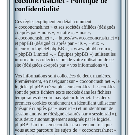
cocooncrash.net - Politique de
confidentialité
Ces règles expliquent en détail comment
« cocooncrash.net » et ses sociétés affiliées (désignés
ci-après par « nous », « notre », « nos »,
« cocooncrash.net », « https://www.cocooncrash.net »)
et phpBB (désigné ci-après par « ils », « eux »,
« leur », « logiciel phpBB », « www.phpbb.com »,
« phpBB Limited », « Équipes phpBB ») utilisent les
informations collectées lors de votre utilisation de ce
site (désignées ci-après par « vos informations »).
Vos informations sont collectées de deux manières.
Premièrement, en naviguant sur « cocooncrash.net », le
logiciel phpBB créera plusieurs cookies. Les cookies
sont de petits fichiers texte stockés dans les fichiers
temporaires de votre navigateur Internet. Les deux
premiers cookies contiennent un identifiant utilisateur
(désigné ci-après par « user-id ») et un identifiant de
session anonyme (désigné ci-après par « session-id »),
tous deux automatiquement assignés par le logiciel
phpBB. Un troisième cookie sera créé une fois que
vous aurez parcouru les sujets de « cocooncrash.net ».