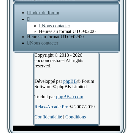
Index du forum
Nous contacter
Heures au format
UTC+02:00
Heures au format
UTC+02:00
Nous contacter
Copyright © 2018 - 2026
cocooncrash.net All rights
reserved.
Développé par
phpBB
® Forum
Software © phpBB Limited
Traduit par
phpBB-fr.com
Relax-Arcade Pro
© 2007-2019
Confidentialité
|
Conditions