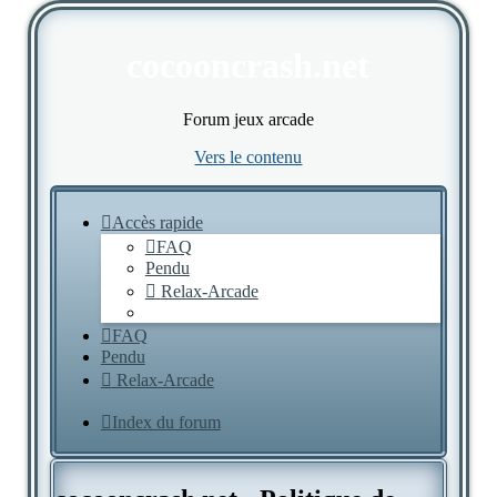
cocooncrash.net
Forum jeux arcade
Vers le contenu
Accès rapide
FAQ
Pendu
Relax-Arcade
FAQ
Pendu
Relax-Arcade
Index du forum