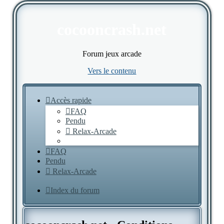
cocooncrash.net
Forum jeux arcade
Vers le contenu
Accès rapide
FAQ
Pendu
Relax-Arcade
FAQ
Pendu
Relax-Arcade
Index du forum