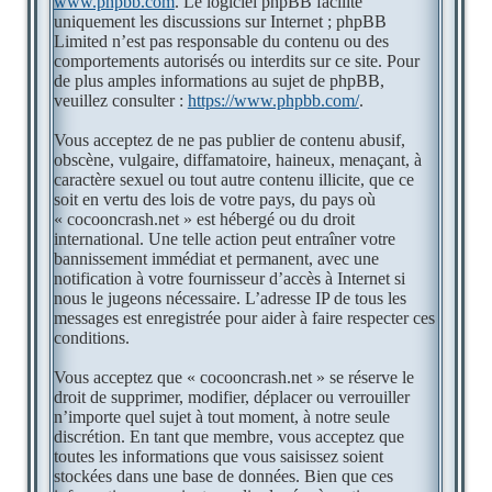
www.phpbb.com
. Le logiciel phpBB facilite
uniquement les discussions sur Internet ; phpBB
Limited n’est pas responsable du contenu ou des
comportements autorisés ou interdits sur ce site. Pour
de plus amples informations au sujet de phpBB,
veuillez consulter :
https://www.phpbb.com/
.
Vous acceptez de ne pas publier de contenu abusif,
obscène, vulgaire, diffamatoire, haineux, menaçant, à
caractère sexuel ou tout autre contenu illicite, que ce
soit en vertu des lois de votre pays, du pays où
« cocooncrash.net » est hébergé ou du droit
international. Une telle action peut entraîner votre
bannissement immédiat et permanent, avec une
notification à votre fournisseur d’accès à Internet si
nous le jugeons nécessaire. L’adresse IP de tous les
messages est enregistrée pour aider à faire respecter ces
conditions.
Vous acceptez que « cocooncrash.net » se réserve le
droit de supprimer, modifier, déplacer ou verrouiller
n’importe quel sujet à tout moment, à notre seule
discrétion. En tant que membre, vous acceptez que
toutes les informations que vous saisissez soient
stockées dans une base de données. Bien que ces