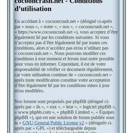
cocooncrash.net - Conditions
d’utilisation
En accédant à « cocooncrash.net » (désigné ci-après
par « nous », « notre », « nos », « cocooncrash.net »,
« https://www.cocooncrash.net »), vous acceptez d’être
légalement lié par les conditions suivantes. Si vous
n’acceptez pas d’être légalement lié par toutes ces
conditions, alors n’accédez pas et/ou n’utilisez pas
« cocooncrash.net ». Nous pouvons modifier ces
conditions à tout moment et ferons tout notre possible
pour vous en informer. Cependant, il est de votre
responsabilité de vérifier ce document régulièrement,
car votre utilisation continue de « cocooncrash.net »
après toute modification constitue votre acceptation
d’être légalement lié par les conditions mises à jour
et/ou modifiées.
Nos forums sont propulsés par phpBB (désigné ci-
après par « ils », « eux », « leur », « logiciel phpBB »,
« www.phpbb.com », « phpBB Limited », « Équipes
phpBB »), qui est une solution de forum publiée sous
la «
GNU General Public License v2
» (désignée ci-
après par « GPL ») et téléchargeable depuis