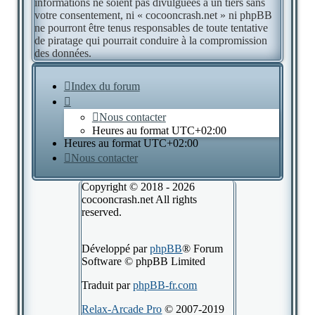
informations ne soient pas divulguées à un tiers sans
votre consentement, ni « cocooncrash.net » ni phpBB
ne pourront être tenus responsables de toute tentative
de piratage qui pourrait conduire à la compromission
des données.
Index du forum
Nous contacter
Heures au format
UTC+02:00
Heures au format
UTC+02:00
Nous contacter
Copyright © 2018 - 2026
cocooncrash.net All rights
reserved.
Développé par
phpBB
® Forum
Software © phpBB Limited
Traduit par
phpBB-fr.com
Relax-Arcade Pro
© 2007-2019